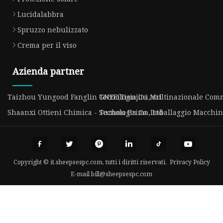
Lucidalabbra
Spruzzo nebulizzato
Crema per il viso
Azienda partner
Taizhou Yungood Fanglin Tecnologia Co., srl
GNEE(Tianjin) Multinazionale Comme
Shaanxi Ottieni Chimica - Tecnologia Co., Ltd
Suzhou Primo Imballaggio Macchina
Copyright © it.sheepsespc.com, tutti i diritti riservati.
Privacy Policy
E-mail
bill@sheepsespc.com