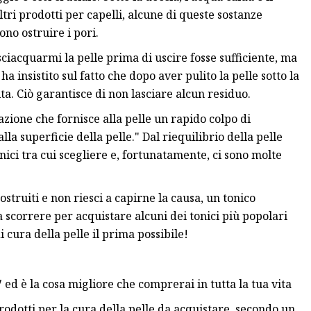
ri prodotti per capelli, alcune di queste sostanze
no ostruire i pori.
sciacquarmi la pelle prima di uscire fosse sufficiente, ma
ha insistito sul fatto che dopo aver pulito la pelle sotto la
ta. Ciò garantisce di non lasciare alcun residuo.
zione che fornisce alla pelle un rapido colpo di
la superficie della pelle." Dal riequilibrio della pelle
onici tra cui scegliere e, fortunatamente, ci sono molte
ostruiti e non riesci a capirne la causa, un tonico
a scorrere per acquistare alcuni dei tonici più popolari
 cura della pelle il prima possibile!
ed è la cosa migliore che comprerai in tutta la tua vita
prodotti per la cura della pelle da acquistare, secondo un