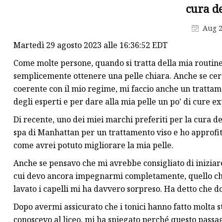
Crema per il viso
cura de
Cipria
Aug 2
Matita per sopracciglia
Martedì 29 agosto 2023 alle 16:36:52 EDT
Come molte persone, quando si tratta della mia routine d
semplicemente ottenere una pelle chiara. Anche se cerco
coerente con il mio regime, mi faccio anche un trattamen
degli esperti e per dare alla mia pelle un po' di cure ex
Di recente, uno dei miei marchi preferiti per la cura de
spa di Manhattan per un trattamento viso e ho approfit
come avrei potuto migliorare la mia pelle.
Anche se pensavo che mi avrebbe consigliato di iniziare
cui devo ancora impegnarmi completamente, quello che 
lavato i capelli mi ha davvero sorpreso. Ha detto che d
Dopo avermi assicurato che i tonici hanno fatto molta s
conoscevo al liceo, mi ha spiegato perché questo passaggi