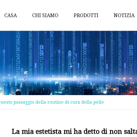
CASA
CHI SIAMO
PRODOTTI
NOTIZIA
Fai quale
Trucco per occhi
Trucco labbra
Trucco viso
Trucco per sopracciglia
Eyeliner
questo passaggio della routine di cura della pelle
Protezione solare
Lucidalabbra
Spruzzo nebulizzato
La mia estetista mi ha detto di non sal