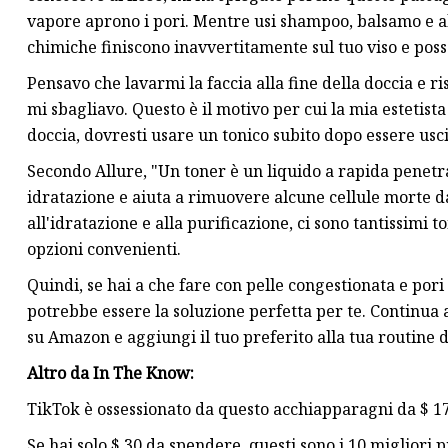
vapore aprono i pori. Mentre usi shampoo, balsamo e alt
chimiche finiscono inavvertitamente sul tuo viso e posso
Pensavo che lavarmi la faccia alla fine della doccia e ri
mi sbagliavo. Questo è il motivo per cui la mia estetista 
doccia, dovresti usare un tonico subito dopo essere usci
Secondo Allure, "Un toner è un liquido a rapida penetra
idratazione e aiuta a rimuovere alcune cellule morte dal
all'idratazione e alla purificazione, ci sono tantissimi t
opzioni convenienti.
Quindi, se hai a che fare con pelle congestionata e pori 
potrebbe essere la soluzione perfetta per te. Continua 
su Amazon e aggiungi il tuo preferito alla tua routine di
Altro da In The Know:
TikTok è ossessionato da questo acchiapparagni da $ 17 
Se hai solo $ 30 da spendere, questi sono i 10 migliori 