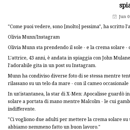
Crema per il viso
spi
Cipria
Jun 0
Matita per sopracciglia
"Come puoi vedere, sono [molto] pessima", ha scritto l'at
Olivia Munn/Instagram
Olivia Munn sta prendendo il sole - e la crema solare - 
L'attrice, 43 anni, è andata in spiaggia con John Mula
l'adorabile gita in un post su Instagram.
Munn ha condiviso diverse foto di se stessa mentre ten
rilassano su un telo da mare - con il cameo occasionale 
In un'istantanea, la star di X-Men: Apocalisse guardò in
solare a portata di mano mentre Malcolm - le cui gamb
indifferente.
"Ci vogliono due adulti per mettere la crema solare su 
abbiamo nemmeno fatto un buon lavoro."