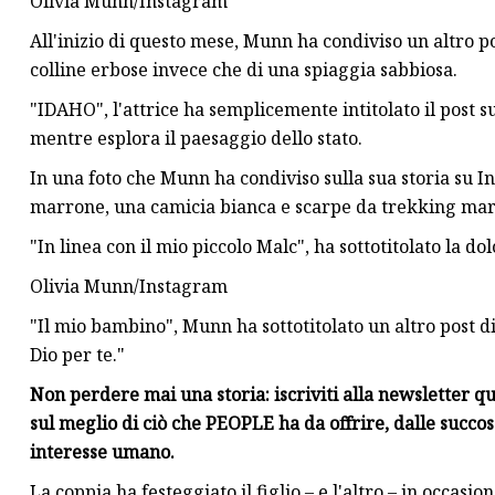
Olivia Munn/Instagram
All'inizio di questo mese, Munn ha condiviso un altro p
colline erbose invece che di una spiaggia sabbiosa.
"IDAHO", l'attrice ha semplicemente intitolato il post s
mentre esplora il paesaggio dello stato.
In una foto che Munn ha condiviso sulla sua storia su In
marrone, una camicia bianca e scarpe da trekking mar
"In linea con il mio piccolo Malc", ha sottotitolato la do
Olivia Munn/Instagram
"Il mio bambino", Munn ha sottotitolato un altro post 
Dio per te."
Non perdere mai una storia: iscriviti alla newsletter 
sul meglio di ciò che PEOPLE ha da offrire, dalle succose
interesse umano.
La coppia ha festeggiato il figlio – e l'altro – in occasi