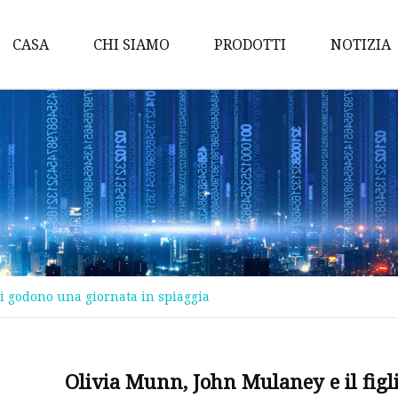
CASA
CHI SIAMO
PRODOTTI
NOTIZIA
Fai quale
Trucco per occhi
Trucco labbra
Trucco viso
Trucco per sopracciglia
Eyeliner
si godono una giornata in spiaggia
Protezione solare
Lucidalabbra
Spruzzo nebulizzato
Olivia Munn, John Mulaney e il fig