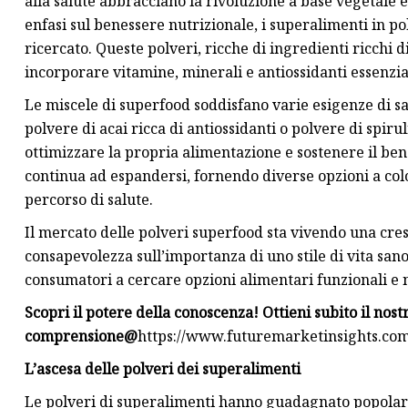
alla salute abbracciano la rivoluzione a base vegetale 
enfasi sul benessere nutrizionale, i superalimenti in 
ricercato. Queste polveri, ricche di ingredienti ricchi
incorporare vitamine, minerali e antiossidanti essenzia
Le miscele di superfood soddisfano varie esigenze di sal
polvere di acai ricca di antiossidanti o polvere di spir
ottimizzare la propria alimentazione e sostenere il ben
continua ad espandersi, fornendo diverse opzioni a col
percorso di salute.
Il mercato delle polveri superfood sta vivendo una cresc
consapevolezza sull’importanza di uno stile di vita sano
consumatori a cercare opzioni alimentari funzionali e n
Scopri il potere della conoscenza! Ottieni subito il nos
comprensione
@
https://www.futuremarketinsights.co
L’ascesa delle polveri dei superalimenti
Le polveri di superalimenti hanno guadagnato popolarit