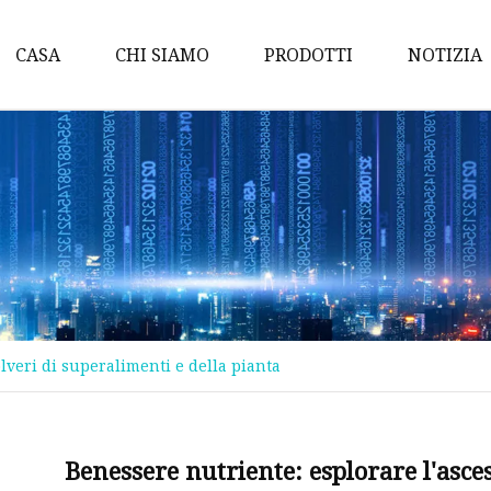
CASA
CHI SIAMO
PRODOTTI
NOTIZIA
Fai quale
Trucco per occhi
Trucco labbra
Trucco viso
Trucco per sopracciglia
Eyeliner
lveri di superalimenti e della pianta
Protezione solare
Lucidalabbra
Spruzzo nebulizzato
Benessere nutriente: esplorare l'asces