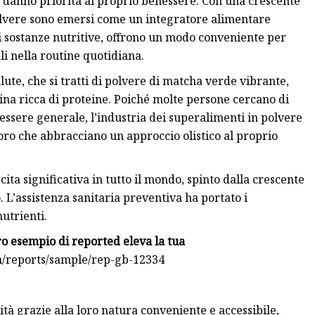
e danno priorità al proprio benessere. Con una crescente
polvere sono emersi come un integratore alimentare
 di sostanze nutritive, offrono un modo conveniente per
li nella routine quotidiana.
ute, che si tratti di polvere di matcha verde vibrante,
ulina ricca di proteine. Poiché molte persone cercano di
essere generale, l’industria dei superalimenti in polvere
oro che abbracciano un approccio olistico al proprio
ita significativa in tutto il mondo, spinto dalla crescente
. L’assistenza sanitaria preventiva ha portato i
utrienti.
tro esempio di report
ed eleva la tua
m/reports/sample/rep-gb-12334
à grazie alla loro natura conveniente e accessibile,