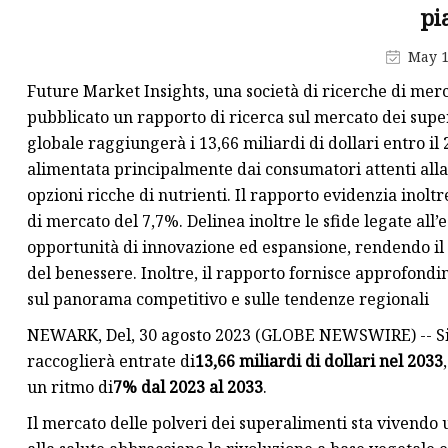
Crema per il viso
pi
Cipria
May 1
Matita per sopracciglia
Future Market Insights, una società di ricerche di me
pubblicato un rapporto di ricerca sul mercato dei supe
globale raggiungerà i 13,66 miliardi di dollari entro il
alimentata principalmente dai consumatori attenti alla
opzioni ricche di nutrienti. Il rapporto evidenzia inolt
di mercato del 7,7%. Delinea inoltre le sfide legate all
opportunità di innovazione ed espansione, rendendo il 
del benessere. Inoltre, il rapporto fornisce approfondim
sul panorama competitivo e sulle tendenze regionali
NEWARK, Del, 30 agosto 2023 (GLOBE NEWSWIRE) -- Si p
raccoglierà entrate di
13,66 miliardi di dollari nel 2033
un ritmo di
7% dal 2023 al 2033
.
Il mercato delle polveri dei superalimenti sta vivendo