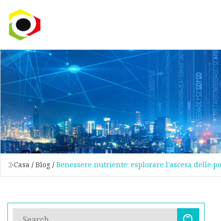
Casa
/
Blog
/
Benessere nutriente: esplorare l'ascesa delle po