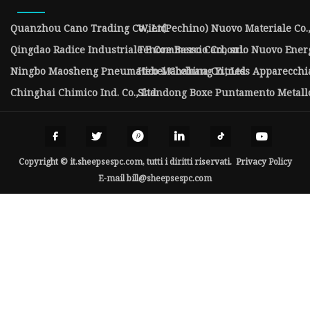
Quanzhou Cano Trading Co., Ltd
Wier(Pechino) Nuovo Materiale Co.,
Qingdao Radice Industriale E Commercio Co., srl.
Tenore Basso Carbonio Nuovo Energi
Ningbo Maosheng Pneumatico Macchina Co., Ltd
Hebei Chahang Fitness Apparecchiat
Chinghai Chimico Ind. Co., Ltd.
Shandong Boxe Puntamento Metallo 
Copyright © it.sheepsespc.com, tutti i diritti riservati.
Privacy Policy
E-mail
bill@sheepsespc.com