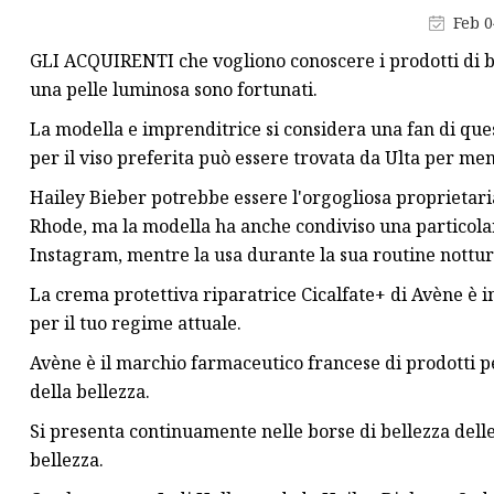
Crema per il viso
Feb 0
Cipria
GLI ACQUIRENTI che vogliono conoscere i prodotti di be
Matita per sopracciglia
una pelle luminosa sono fortunati.
La modella e imprenditrice si considera una fan di ques
per il viso preferita può essere trovata da Ulta per men
Hailey Bieber potrebbe essere l'orgogliosa proprietaria 
Rhode, ma la modella ha anche condiviso una particolare
Instagram, mentre la usa durante la sua routine nottur
La crema protettiva riparatrice Cicalfate+ di Avène è i
per il tuo regime attuale.
Avène è il marchio farmaceutico francese di prodotti pe
della bellezza.
Si presenta continuamente nelle borse di bellezza delle 
bellezza.