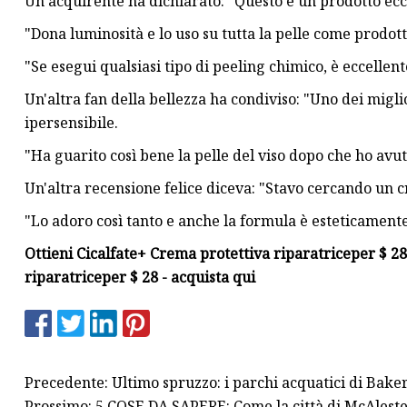
Un acquirente ha dichiarato: "Questo è un prodotto ecce
"Dona luminosità e lo uso su tutta la pelle come prodott
"Se esegui qualsiasi tipo di peeling chimico, è eccellent
Un'altra fan della bellezza ha condiviso: "Uno dei migli
ipersensibile.
"Ha guarito così bene la pelle del viso dopo che ho avu
Un'altra recensione felice diceva: "Stavo cercando un c
"Lo adoro così tanto e anche la formula è esteticamente
Ottieni Cicalfate+ Crema protettiva riparatrice
per $ 28
riparatrice
per $ 28 - acquista qui
Precedente: Ultimo spruzzo: i parchi acquatici di Baker
Prossimo: 5 COSE DA SAPERE: Come la città di McAleste