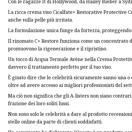
Con le ragazze It di Hollywood, da Hailey Bieber a Sydn
La ricca crema viso Cicalfate+ Restorative Protective C
anche sulla pelle più irritata.
La formulazione unica funge da fortezza, proteggendo l
Il rinomato C+ Restore funziona come un concentrato di 
promuovono la rigenerazione e il ripristino.
Un tocco di Acqua Termale Avène nella Crema Protettiv
davvero il trattamento perfetto per il tuo viso.
È giusto dire che le celebrità sicuramente sanno una o d
oltre ad avere accesso ai migliori professionisti del set
Ma ciò non significa che gli A-listers non siano contra
frazione dei loro soliti lussi.
Non sono solo le celebrità a dare al prodotto recension
stelle online da parte di clienti soddisfatti.