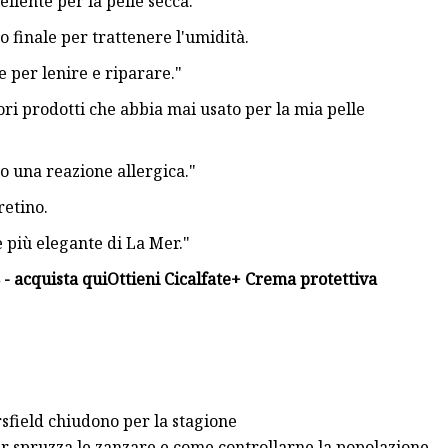
llente per la pelle secca.
o finale per trattenere l'umidità.
e per lenire e riparare."
ori prodotti che abbia mai usato per la mia pelle
to una reazione allergica."
retino.
 più elegante di La Mer."
 - acquista qui
Ottieni Cicalfate+ Crema protettiva
sfield chiudono per la stagione
r spruzza le zanzare e come controllarne la popolazione