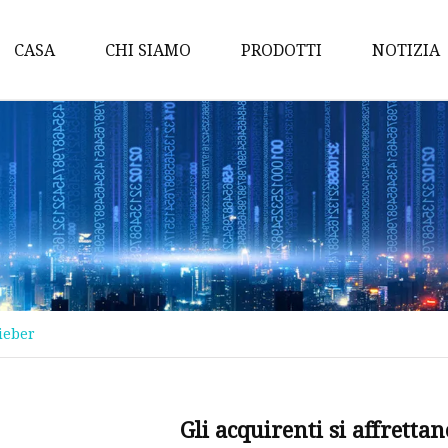
CASA
CHI SIAMO
PRODOTTI
NOTIZIA
Fai quale
Trucco per occhi
Trucco labbra
Trucco viso
Trucco per sopracciglia
Eyeliner
Bieber
Protezione solare
Lucidalabbra
Spruzzo nebulizzato
Gli acquirenti si affrett