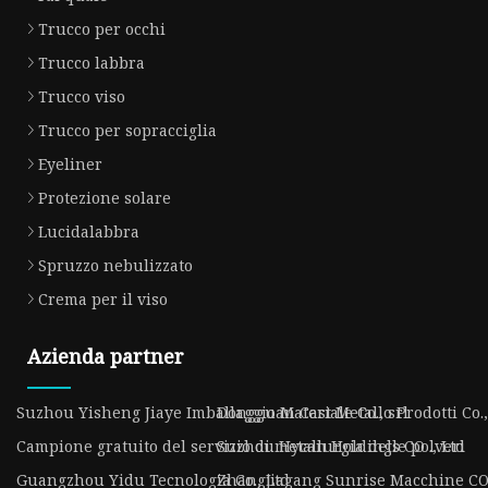
Trucco per occhi
Trucco labbra
Trucco viso
Trucco per sopracciglia
Eyeliner
Protezione solare
Lucidalabbra
Spruzzo nebulizzato
Crema per il viso
Azienda partner
Suzhou Yisheng Jiaye Imballaggio Materiale Co., srl
Dongguan Cast Metallo Prodotti Co.,
Campione gratuito del servizio di metallurgia delle polveri
Suzhou Hycan Holdings CO ., Ltd
Guangzhou Yidu Tecnologia Co., Ltd
Zhangjiagang Sunrise Macchine CO .,