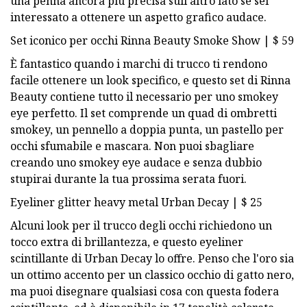
una penna ancora più precisa sull'altro lato se sei
interessato a ottenere un aspetto grafico audace.
Set iconico per occhi Rinna Beauty Smoke Show | $ 59
È fantastico quando i marchi di trucco ti rendono
facile ottenere un look specifico, e questo set di Rinna
Beauty contiene tutto il necessario per uno smokey
eye perfetto. Il set comprende un quad di ombretti
smokey, un pennello a doppia punta, un pastello per
occhi sfumabile e mascara. Non puoi sbagliare
creando uno smokey eye audace e senza dubbio
stupirai durante la tua prossima serata fuori.
Eyeliner glitter heavy metal Urban Decay | $ 25
Alcuni look per il trucco degli occhi richiedono un
tocco extra di brillantezza, e questo eyeliner
scintillante di Urban Decay lo offre. Penso che l'oro sia
un ottimo accento per un classico occhio di gatto nero,
ma puoi disegnare qualsiasi cosa con questa fodera