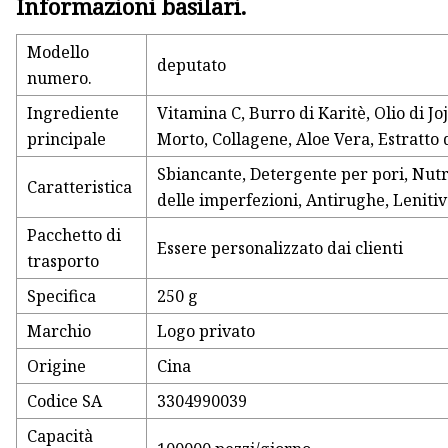
Informazioni basilari.
Modello
deputato
numero.
Ingrediente
Vitamina C, Burro di Karitè, Olio di Jo
principale
Morto, Collagene, Aloe Vera, Estratto d
Sbiancante, Detergente per pori, Nutr
Caratteristica
delle imperfezioni, Antirughe, Leniti
Pacchetto di
Essere personalizzato dai clienti
trasporto
Specifica
250 g
Marchio
Logo privato
Origine
Cina
Codice SA
3304990039
Capacità