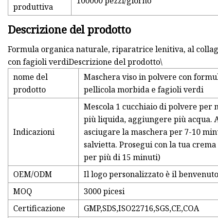
100000 pezzi/giorno
produttiva
Descrizione del prodotto
Formula organica naturale, riparatrice lenitiva, al coll
con fagioli verdiDescrizione del prodotto\
nome del
Maschera viso in polvere con formul
prodotto
pellicola morbida e fagioli verdi
Mescola 1 cucchiaio di polvere per 
più liquida, aggiungere più acqua. A
Indicazioni
asciugare la maschera per 7-10 min
salvietta. Prosegui con la tua crema
per più di 15 minuti)
OEM/ODM
Il logo personalizzato è il benvenut
MOQ
3000 picesi
Certificazione
GMP,SDS,ISO22716,SGS,CE,COA