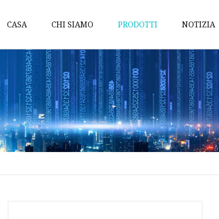
CASA
CHI SIAMO
PRODOTTI
NOTIZIA
Fai quale
Trucco per occhi
Trucco labbra
Trucco viso
Trucco per sopracciglia
Eyeliner
Protezione solare
Lucidalabbra
Spruzzo nebulizzato