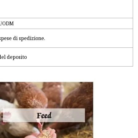
EM/ODM
spese di spedizione.
del deposito