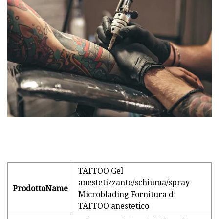
TATTOO Gel
anestetizzante/schiuma/spray
Prodotto
N
ame
Microblading Fornitura di
TATTOO anestetico