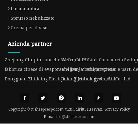
Lucidalabbra
Spruzzo nebulizzato
Crema per il viso
Azienda partner
Zhejiang Chupin cancelleria Co., Ltd
Wenzhou HiLink Commercio Svilupp
fabbrica cinese di evaporatori per la refrigerazione
Zhejiang Zhanxiang Auto e parti del
Dongguan Zhideing Electronics Technology Co., Ltd.
Jiaxing Jinhua Accessori Co., Ltd.
Copyright © it.sheepsespc.com, tutti i diritti riservati.
Privacy Policy
E-mail
bill@sheepsespc.com