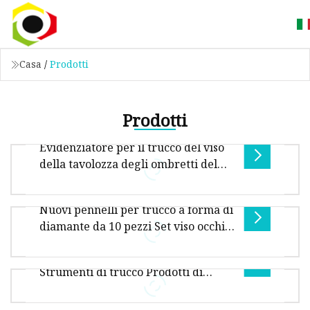
Casa
/
Prodotti
Prodotti
Evidenziatore per il trucco del viso
della tavolozza degli ombretti del
bronzer di trucco dei cosmetici di
qualità del grande marchio OEM
Nuovi pennelli per trucco a forma di
[ALTRI PRODOTTI:] [ANGOLO DELLA FABBRICA:]
diamante da 10 pezzi Set viso occhi
[CONTATTACI:]
fondotinta in polvere fard
Prodotti di bellezza OEM 18PCS
arcobaleno make up ombretto pincel
Strumenti di trucco Prodotti di
maquillage kit
D: Com'è il MOQ? R: Il MOQ dipende dai diversi
bellezza Trucco per occhi
articoli, contattaci per i dettagli per richieste e