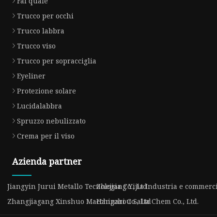
Fai quale
Trucco per occhi
Trucco labbra
Trucco viso
Trucco per sopracciglia
Eyeliner
Protezione solare
Lucidalabbra
Spruzzo nebulizzato
Crema per il viso
Azienda partner
Jiangyin Jurui Metallo Tecnologia Co., Ltd
Zhejiang Yijia Industria e commercio
Zhangjiagang Xinshuo Macchinari Co., Ltd
Hangzhou Salta Chem Co., Ltd.