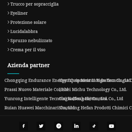
Trucco per sopracciglia
Eyeliner
Protezione solare
Lucidalabbra
Spruzzo nebulizzato
Crema per il viso
Azienda partner
Chongqing Endurance Energy Equipment Integration Co., Ltd
Shenzhen Meirui Zida Tecnologia Co
Prassi Nuovo Materiale Co., Ltd
Hebei Michu Technology Co., Ltd.
Yunrong Intelligente Tecnologia (Suzhou) Co., Ltd.
Cixi Kaifeng Elettronica Co., Ltd
Ruian Huawei Macchinari Co., Ltd
Shandong Hefan Prodotti Chimici Co