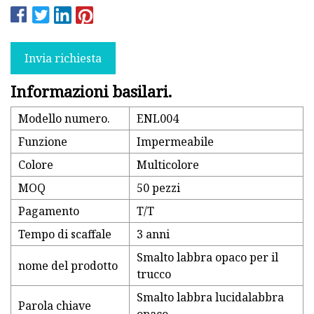
Invia richiesta
Informazioni basilari.
Modello numero.
ENL004
Funzione
Impermeabile
Colore
Multicolore
MOQ
50 pezzi
Pagamento
T/T
Tempo di scaffale
3 anni
Smalto labbra opaco per il
nome del prodotto
trucco
Smalto labbra lucidalabbra
Parola chiave