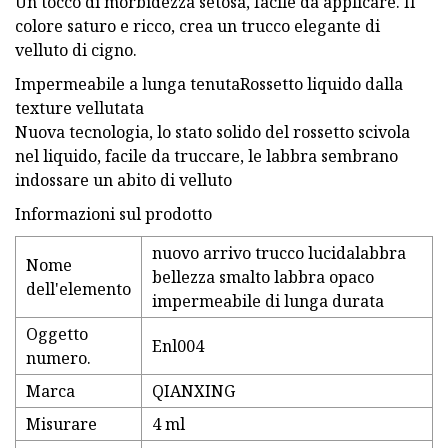
Un tocco di morbidezza setosa, facile da applicare. Il
colore saturo e ricco, crea un trucco elegante di
velluto di cigno.
Impermeabile a lunga tenutaRossetto liquido dalla
texture vellutata
Nuova tecnologia, lo stato solido del rossetto scivola
nel liquido, facile da truccare, le labbra sembrano
indossare un abito di velluto
Informazioni sul prodotto
nuovo arrivo trucco lucidalabbra
Nome
bellezza smalto labbra opaco
dell'elemento
impermeabile di lunga durata
Oggetto
Enl004
numero.
Marca
QIANXING
Misurare
4 ml