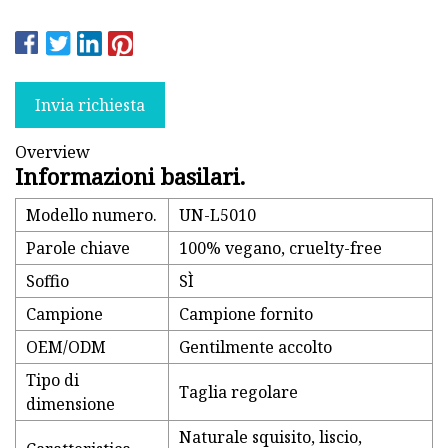
Invia richiesta
Overview
Informazioni basilari.
Modello numero.
UN-L5010
Parole chiave
100% vegano, cruelty-free
Soffio
SÌ
Campione
Campione fornito
OEM/ODM
Gentilmente accolto
Tipo di
Taglia regolare
dimensione
Naturale squisito, liscio,