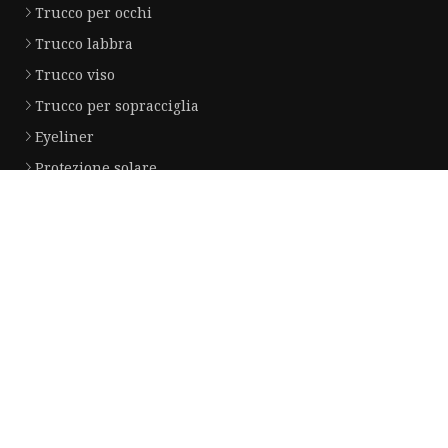
Trucco per occhi
Trucco labbra
Trucco viso
Trucco per sopracciglia
Eyeliner
Protezione solare
Lucidalabbra
Spruzzo nebulizzato
Crema per il viso
Azienda partner
Shanxi Xinyuheng Commercio Co., Ltd
Manhua Electric Co., Ltd
Wanbaqian (Shanghai) Importa e Esporta Co., Ltd.
Jiaxing Tellus Fitness Attrezzatura C
Shandong Kaitai Pallinatura Sabbiatura Macchinari Condividi
Hangzhou Zchip Comunicazione Tecn