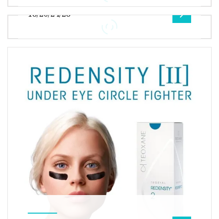
tue esigenze. 2° passo: Cerchiamo di capire la
18/20/24/28
concezione e il modello
Flacone spray per acqua da 200 ml 300 ml 500
ml Flacone continuo per capelli a nebbia fine
La nostra fabbrica è un produ
Perché sceglierci? - Oltre 10 anni di esperienza
nella progettazione di imballaggi, nello
sviluppo di imballaggi e nell