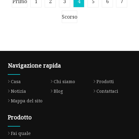
Primo
1
2
3
4
5
6
7
per mascara e lucidalabbra Caratteristiche:
Una tramoggia da 20 litri a pres
Scorso
Navigazione rapida
Casa
Chi siamo
Prodotti
Notizia
Blog
Contattaci
Mappa del sito
Prodotto
Fai quale