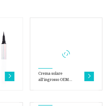
Crema solare
all'ingrosso OEM
Protezione SPF50
Crema per lozione
solare minerale
della
CODICE PRODOTTO: SP2 I prodotti
organica UV
00 cm *
per la protezione solare ARMOR