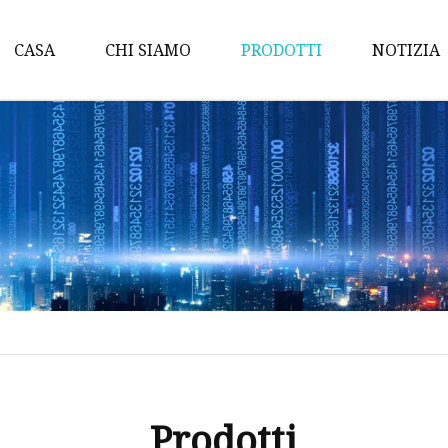
CASA
CHI SIAMO
PRODOTTI
NOTIZIA
Fai quale
Trucco per occhi
Trucco labbra
Trucco viso
Trucco per sopracciglia
Eyeliner
Protezione solare
Lucidalabbra
Spruzzo nebulizzato
Prodotti