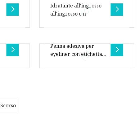
Idratante all'ingrosso
sono realizzati per condizioni di
all'ingrosso e n
rizione
lavoro all'aperto. Que
e
prodotti
CODICE PRODOTTO: SP2 I prodotti
Penna adesiva per
e ARMOR
per la protezione solare ARMOR
eyeliner con etichetta
zioni di
sono realizzati per condizioni di
privata Eyeliner
lavoro all'aperto. Que
magnetico
impermeabile
prodotti
Nuovo arrivo 24 ore
e ARMOR
Impermeabile di lunga durata
zioni di
Etichetta privata Eyeliner Penna
adesiva Impermeabile Forte
Scorso
tenuta Eyel