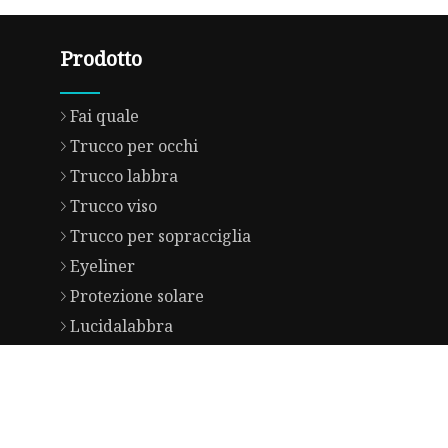
Prodotto
Fai quale
Trucco per occhi
Trucco labbra
Trucco viso
Trucco per sopracciglia
Eyeliner
Protezione solare
Lucidalabbra
Spruzzo nebulizzato
Crema per il viso