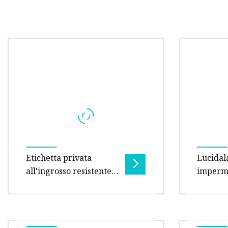
Etichetta privata
Lucidal
all'ingrosso resistente
imperme
al sudore
durata 
all'ingr
Panoramica Domande
Dimensio
frequenti1. Campioni e tempo di
* 1,60 c