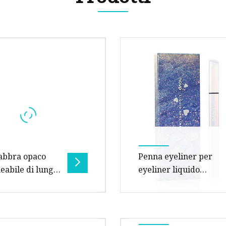
Crema per il viso
Cipria
Matita per sopracciglia
abbra opaco
Penna eyeliner per
abile di lunga
eyeliner liquido
in vendita calda
impermeabile
osso
ni confezione 10,80 cm
Panoramica Dimensioni 
m * 1,50 cm Peso lordo
confezione 10,00 cm * 2,